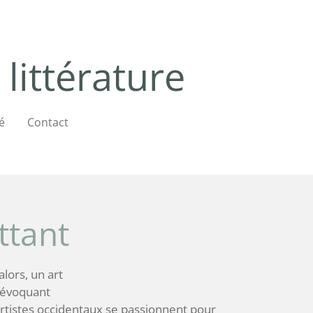
 littérature
é
Contact
ttant
alors, un art
l évoquant
 artistes occidentaux se passionnent pour