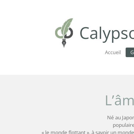
Passer
au
contenu
Calypso
principal
Accueil
G
L’âm
Né au Japon 
populaire
« le monde flottant », à savoir un monde